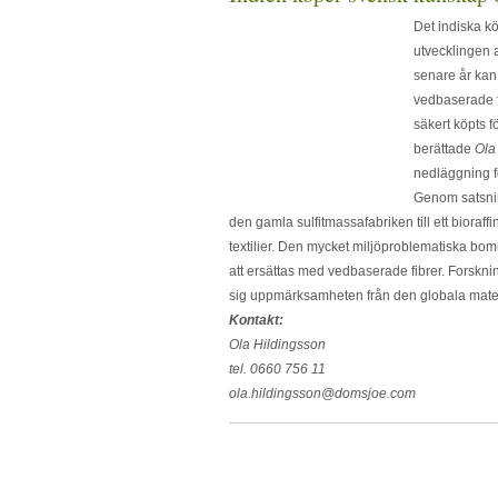
Det indiska kö
utvecklingen a
senare år kan 
vedbaserade f
säkert köpts f
berättade
Ola
nedläggning fö
Genom satsnin
den gamla sulfitmassafabriken till ett bioraffi
textilier. Den mycket miljöproblematiska bo
att ersättas med vedbaserade fibrer. Forskning
sig uppmärksamheten från den globala materi
Kontakt:
Ola Hildingsson
tel. 0660 756 11
ola.hildingsson@domsjoe.com