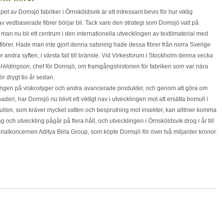
pet av Domsjö fabriker i Örnsköldsvik är ett intressant bevis för hur viktig
v vedbaserade fibrer börjar bli. Tack vare den strategi som Domsjö valt på
man nu bli ett centrum i den internationella utvecklingen av textilmaterial med
ibrer. Hade man inte gjort denna satsning hade dessa fibrer från norra Sverige
ör andra syften, i värsta fall till bränsle. Vid Virkesforum i Stockholm denna vecka
 Hildingson
, chef för Domsjö, om framgångshistorien för fabriken som var nära
r drygt tio år sedan.
gen på viskostyger och andra avancerade produkter, och genom att göra om
naderi, har Domsjö nu blivit ett viktigt nav i utvecklingen mot att ersätta bomull i
mullen, som kräver mycket vatten och besprutning mot insekter, kan alltmer komma
 och utveckling pågår på flera håll, och utvecklingen i Örnsköldsvik drog i år till
alkoncernen Aditya Birla Group, som köpte Domsjö för över två miljarder kronor.