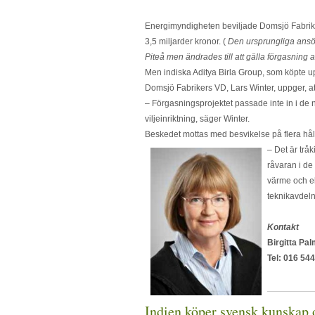
Energimyndigheten beviljade Domsjö Fabriker
3,5 miljarder kronor. (
Den ursprungliga ansök
Piteå men ändrades till att gälla förgasning a
Men indiska Aditya Birla Group, som köpte upp
Domsjö Fabrikers VD, Lars Winter, uppger, at
– Förgasningsprojektet passade inte in i de 
viljeinriktning, säger Winter.
Beskedet mottas med besvikelse på flera hål
– Det är tråk
råvaran i de
värme och el
teknikavdel
Kontakt
Birgitta Pa
Tel: 016 544
Indien köper svensk kunskap 