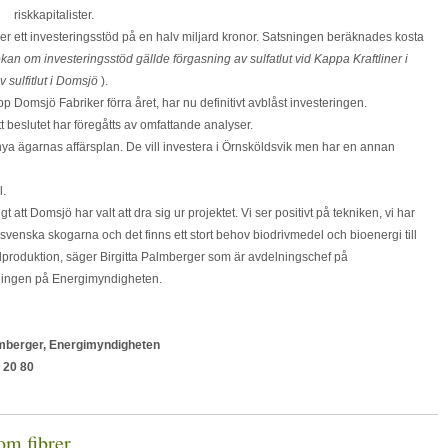
riskkapitalister.
 ett investeringsstöd på en halv miljard kronor. Satsningen beräknades kosta
an om investeringsstöd gällde förgasning av sulfatlut vid Kappa Kraftliner i
v sulfitlut i Domsjö
).
 Domsjö Fabriker förra året, har nu definitivt avblåst investeringen.
t beslutet har föregåtts av omfattande analyser.
nya ägarnas affärsplan. De vill investera i Örnsköldsvik men har en annan
l.
igt att Domsjö har valt att dra sig ur projektet. Vi ser positivt på tekniken, vi har
 svenska skogarna och det finns ett stort behov biodrivmedel och bioenergi till
produktion, säger Birgitta Palmberger som är avdelningschef på
ningen på Energimyndigheten.
lmberger, Energimyndigheten
 20 80
om fibrer