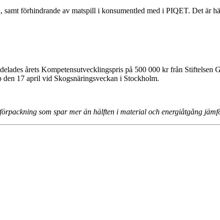
, samt förhindrande av matspill i konsumentled med i PIQET. Det är h
ldelades årets Kompetensutvecklingspris på 500 000 kr från Stiftelsen 
ip den 17 april vid Skogsnäringsveckan i Stockholm.
 förpackning som spar mer än hälften i material och energiåtgång jäm
vensk industri kan växa och utvecklas, på basen av gröna material och 