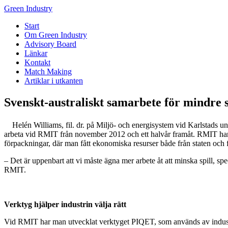
Green Industry
Start
Om Green Industry
Advisory Board
Länkar
Kontakt
Match Making
Artiklar i utkanten
Svenskt-australiskt samarbete för mindre s
Helén Williams, fil. dr. på Miljö- och energisystem vid Karlstads u
arbeta vid RMIT från november 2012 och ett halvår framåt. RMIT har s
förpackningar, där man fått ekonomiska resurser både från staten och
– Det är uppenbart att vi måste ägna mer arbete åt att minska spill, 
RMIT.
Verktyg hjälper industrin välja rätt
Vid RMIT har man utvecklat verktyget PIQET, som används av industri