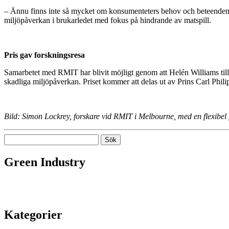
– Ännu finns inte så mycket om konsumenteters behov och beteenden
miljöpåverkan i brukarledet med fokus på hindrande av matspill.
Pris gav forskningsresa
Samarbetet med RMIT har blivit möjligt genom att Helén Williams til
skadliga miljöpåverkan. Priset kommer att delas ut av Prins Carl Phil
Bild: Simon Lockrey, forskare vid RMIT i Melbourne, med en flexibel
Sök
efter:
Green Industry
Green Industry ger dig kunskaper, kontakter och inspiration om hur s
inbäddade system.
Kategorier