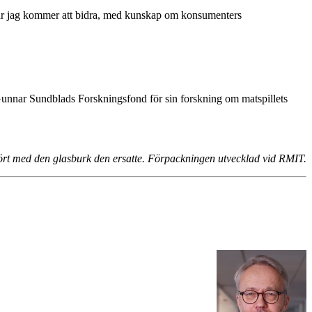
är jag kommer att bidra, med kunskap om konsumenters
Gunnar Sundblads Forskningsfond för sin forskning om matspillets
fört med den glasburk den ersatte. Förpackningen utvecklad vid RMIT.
ökad användning av digital teknik och