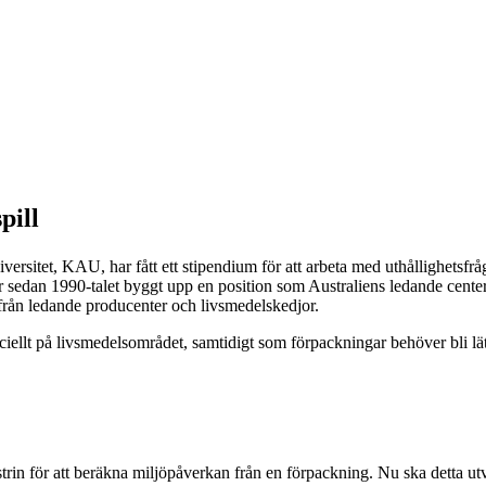
pill
niversitet, KAU, har fått ett stipendium för att arbeta med uthållighet
edan 1990-talet byggt upp en position som Australiens ledande center f
 från ledande producenter och livsmedelskedjor.
speciellt på livsmedelsområdet, samtidigt som förpackningar behöver bli
n för att beräkna miljöpåverkan från en förpackning. Nu ska detta utve