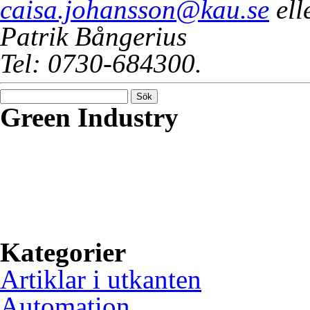
caisa.johansson@kau.se
ell
Patrik Bångerius
Tel: 0730-684300.
Sök
efter:
Green Industry
Green Industry ger dig kuns
inspiration om hur svensk i
utvecklas, på basen av grön
användning av digital tekni
Kategorier
Artiklar i utkanten
Automation