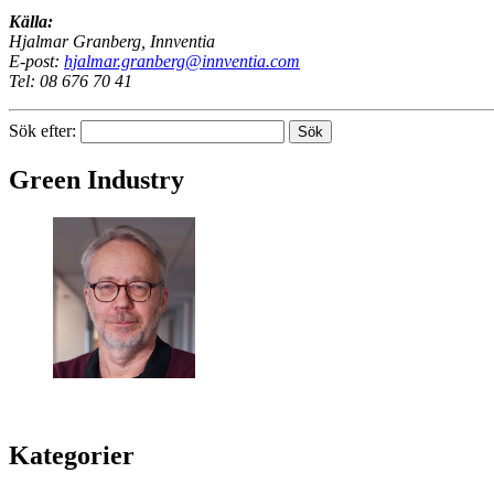
Källa:
Hjalmar Granberg, Innventia
E-post:
hjalmar.granberg@innventia.com
Tel: 08 676 70 41
Sök efter:
Green Industry
Green Industry ger dig kunskaper, kontakter och inspiration om hur s
Kategorier