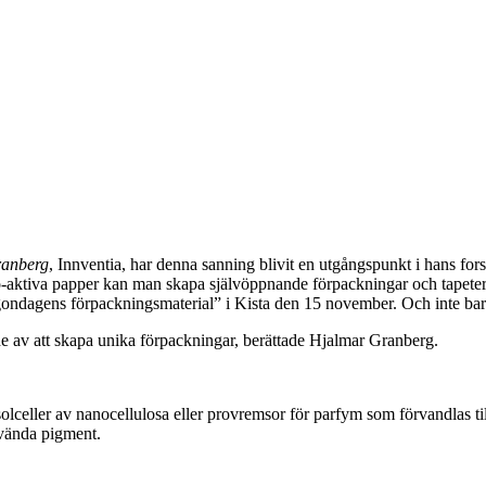
anberg
, Innventia, har denna sanning blivit en utgångspunkt i hans fo
-aktiva papper kan man skapa självöppnande förpackningar och tapeter s
gondagens förpackningsmaterial” i Kista den 15 november. Och inte bar
e av att skapa unika förpackningar, berättade Hjalmar Granberg.
m solceller av nanocellulosa eller provremsor för parfym som förvandla
använda pigment.