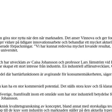
 göra stor nytta när den når marknaden. Det anser Vinnova och ger forsk
ygger vidare på tidigare innovationsarbete och behandlar ett mycket aktue
rade förpackningar. ”Vi har kunnat redovisa mycket lovande resultat, int
universitet.
h har utvecklats av Caisa Johansson och professor Lars Järnström vid K
 skapat ett stort intresse från industrin. En industriell affärsutvecklare
edel där barriärfunktionen är avgörande för konsumentsäkerheten, säger
m kan ha en stor kommersiell potential. Det ställs stora krav och få klar
 i Sverige, framförallt inom ett område som har stor industriell betydels
a Johansson.
 teknisk kvalitetsgranskning av konceptet, bland annat med storskaliga test
p till de krav som industrin och marknaden ställer på den aktuella typen