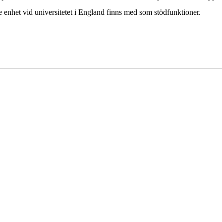
 enhet vid universitetet i England finns med som stödfunktioner.
ensk industri kan växa och utvecklas, på basen av gröna material och ö