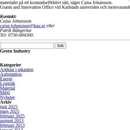
materialet på ett kostnadseffektivt sätt, säger Caisa Johansson.
Grants and Innovation Office vid Karlstads universitet och motsvarande
Kontakt:
Caisa Johansson
caisa.johansson@kau.se
eller
Patrik Bångerius
Tel: 0730-684300.
Sök
efter:
Green Industry
Green Industry ger dig kunskaper, kontakter och inspiration om hur sv
system.
Kategorier
Artiklar i utkanten
Automation
Energi
Logistik
Material
Miljö
Nyheter
Arkiv
juni 2025
mars 2025
februari 2025
augusti 2013
februari 2013
januari 2013