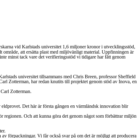
arna vid Karlstads universitet 1,6 miljoner kronor i utvecklingsstöd,
llt område, att ersätta plast med miljövänligt material. Uppfinningen är
e minst tack vare det verifieringsstöd vi tidigare har fått genom
arlstads universitet tillsammans med Chris Breen, professor Sheffield
, Carl Zotterman, har redan knutits till projektet genom stöd av Inova, en
 Carl Zotterman.
ar eldprovet. Det här är första gången en värmländsk innovation blir
e för regionen. Och att kunna göra det genom något som förbättrar miljön
er.
 av förpackningar. Vi får också svar på om det är möjligt att producera