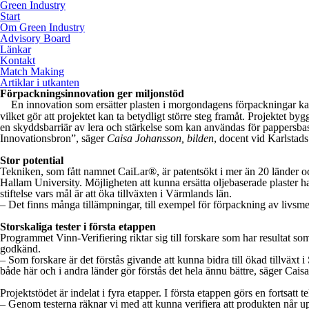
Green Industry
Start
Om Green Industry
Advisory Board
Länkar
Kontakt
Match Making
Artiklar i utkanten
Förpackningsinnovation ger miljonstöd
En innovation som ersätter plasten i morgondagens förpackningar kan
vilket gör att projektet kan ta betydligt större steg framåt. Projektet b
en skyddsbarriär av lera och stärkelse som kan användas för pappersbase
Innovationsbron”, säger
Caisa Johansson, bilden
, docent vid Karlstads 
Stor potential
Tekniken, som fått namnet CaiLar®, är patentsökt i mer än 20 länder oc
Hallam University. Möjligheten att kunna ersätta oljebaserade plaster har
stiftelse vars mål är att öka tillväxten i Värmlands län.
– Det finns många tillämpningar, till exempel för förpackning av livsm
Storskaliga tester i första etappen
Programmet Vinn-Verifiering riktar sig till forskare som har resultat so
godkänd.
– Som forskare är det förstås givande att kunna bidra till ökad tillväxt
både här och i andra länder gör förstås det hela ännu bättre, säger Cais
Projektstödet är indelat i fyra etapper. I första etappen görs en fortsatt
– Genom testerna räknar vi med att kunna verifiera att produkten når up