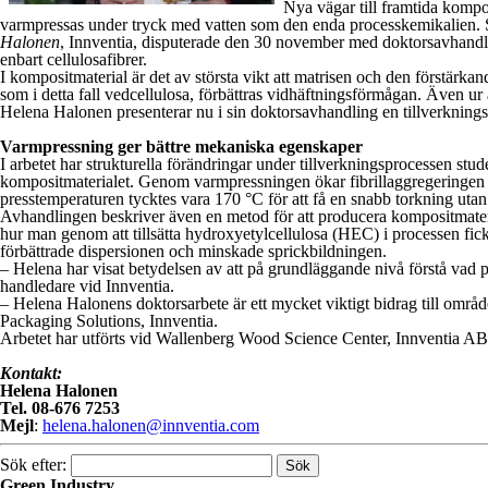
Nya vägar till framtida kompo
varmpressas under tryck med vatten som den enda processkemikalien. S
Halonen
, Innventia, disputerade den 30 november med doktorsavhandlin
enbart cellulosafibrer.
I kompositmaterial är det av största vikt att matrisen och den förstä
som i detta fall vedcellulosa, förbättras vidhäftningsförmågan. Även ur 
Helena Halonen presenterar nu i sin doktorsavhandling en tillverknings
Varmpressning ger bättre mekaniska egenskaper
I arbetet har strukturella förändringar under tillverkningsprocessen stu
kompositmaterialet. Genom varmpressningen ökar fibrillaggregeringen o
presstemperaturen tycktes vara 170 °C för att få en snabb torkning utan 
Avhandlingen beskriver även en metod för att producera kompositmateri
hur man genom att tillsätta hydroxyetylcellulosa (HEC) i processen 
förbättrade dispersionen och minskade sprickbildningen.
– Helena har visat betydelsen av att på grundläggande nivå förstå vad 
handledare vid Innventia.
– Helena Halonens doktorsarbete är ett mycket viktigt bidrag till områd
Packaging Solutions, Innventia.
Arbetet har utförts vid Wallenberg Wood Science Center, Innventia A
Kontakt:
Helena Halonen
Tel. 08-676 7253
Mejl
:
helena.halonen@innventia.com
Sök efter:
Green Industry