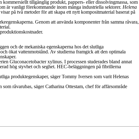
n kommersiellt tillgänglig produkt, pappers- eller dissolvingmassa, som
om är vanligt förekommande inom många industriella sektorer.
Helena
sar på två metoder för att skapa ett nytt kompositmaterial baserat på
 styrkeegenskaperna. Genom att använda komponenter från samma råvara,
erial.
h produktionskostnader.
rväggen och de mekaniska egenskaperna hos det slutliga
och ökat vattenmotstånd. Av studierna framgick att den optimala
enskaper.
erien Gluconacetobacter xylinus. I processen studerades bland annat
rad hög styvhet och seghet. HEC-beläggningen på fibrillerna
 slutliga produktegenskaper, säger Tommy Iversen som varit Helenas
ran som råvarubas, säger Catharina Ottestam, chef för affärsområde