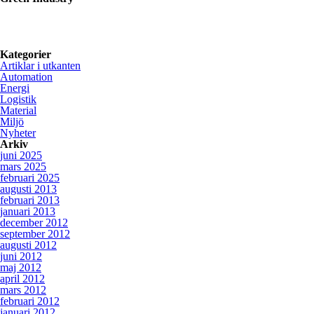
Green Industry ger dig kunskaper, kontakter och inspiration om hur sv
Kategorier
Artiklar i utkanten
Automation
Energi
Logistik
Material
Miljö
Nyheter
Arkiv
juni 2025
mars 2025
februari 2025
augusti 2013
februari 2013
januari 2013
december 2012
september 2012
augusti 2012
juni 2012
maj 2012
april 2012
mars 2012
februari 2012
januari 2012