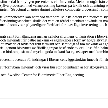
sitmaterial har nyligen presenterats vid Innventia. Metoden utgår från e
jälva processen med varmpressning baseras på teknik och utrustning s
gen ”Structural changes during cellulose composite processing”, som vi
rkande komponenten kan häfta vid varandra. Minsta defekt kan reducera
återvinningsaspekten skulle det vara en fördel att enbart använda ett mat
metod som visar på ytterligare fördelar i form av låga investerings- oc
derats samt förhållandena mellan cellulosafibrillens organisation i fibe
ch materialet får bättre mekaniska egenskaper i form av högre styvhet 
att materialet bryts ner rent termiskt och samtidigt få bra mekaniska eg
al genom biosyntes av fibrillaggregat bestående av cellulosa från bakt
fick en biokomposit med mycket goda mekaniska egenskaper med kombine
processinducerade förändringar i fiberns cellväggsstruktur innebär för
et ”förnybara material” och visar hur stor potentialen är för skogsråva
B och Swedish Center for Biomimetic Fiber Engineering.