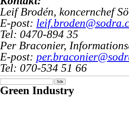
Kontakt:
Leif Brodén, koncernchef S
E-post:
leif.broden@sodra.
Tel: 0470-894 35
Per Braconier, Informations
E-post:
per.braconier@sod
Tel: 070-534 51 66
Sök
efter:
Green Industry
Green Industry ger dig kuns
inspiration om hur svensk i
utvecklas, på basen av grön