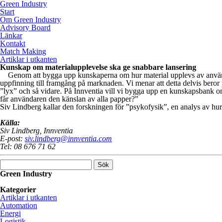
Green Industry
Start
Om Green Industry
Advisory Board
Länkar
Kontakt
Match Making
Artiklar i utkanten
Kunskap om materialupplevelse ska ge snabbare lansering
Genom att bygga upp kunskaperna om hur material upplevs av användare
uppfinning till framgång på marknaden. Vi menar att detta delvis beror 
”lyx” och så vidare. På Innventia vill vi bygga upp en kunskapsbank om 
får användaren den känslan av alla papper?”
Siv Lindberg kallar den forskningen för ”psykofysik”, en analys av hur 
Källa:
Siv Lindberg, Innventia
E-post:
siv.lindberg@innventia.com
Tel: 08 676 71 62
Sök
efter:
Green Industry
Green Industry ger dig kunskaper, kontakter och inspiration om hur sv
Kategorier
Artiklar i utkanten
Automation
Energi
Logistik