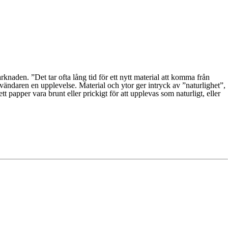
naden. ”Det tar ofta lång tid för ett nytt material att komma från
nvändaren en upplevelse. Material och ytor ger intryck av ”naturlighet”,
apper vara brunt eller prickigt för att upplevas som naturligt, eller
kad användning av digital teknik och inbäddade system.