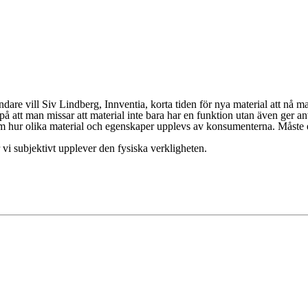
 vill Siv Lindberg, Innventia, korta tiden för nya material att nå mark
på att man missar att material inte bara har en funktion utan även ger a
hur olika material och egenskaper upplevs av konsumenterna. Måste ett p
vi subjektivt upplever den fysiska verkligheten.
ensk industri kan växa och utvecklas, på basen av gröna material och ö