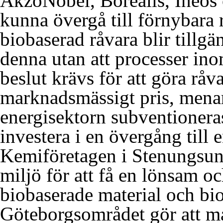
AkzoNobel, Borealis, Ineos 
kunna övergå till förnybara r
biobaserad råvara blir tillg
denna utan att processer ino
beslut krävs för att göra råvar
marknadsmässigt pris, mena
energisektorn subventioneras
investera i en övergång till
Kemiföretagen i Stenungsund
miljö för att få en lönsam o
biobaserade material och bio
Göteborgsområdet gör att ma