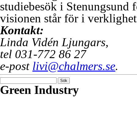
studiebesök i Stenungsund fö
visionen står för i verklighe
Kontakt:
Linda Vidén Ljungars,
tel 031-772 86 27
e-post
livi@chalmers.se
.
Sök
efter:
Green Industry
Green Industry ger dig kunsk
om hur svensk industri kan 
gröna material och ökad anv