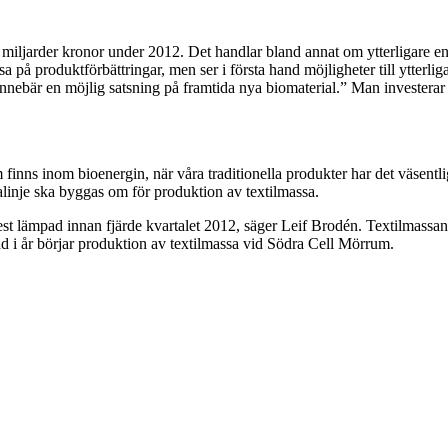
å miljarder kronor under 2012. Det handlar bland annat om ytterligare e
 på produktförbättringar, men ser i första hand möjligheter till ytterlig
, innebär en möjlig satsning på framtida nya biomaterial.” Man invester
m finns inom bioenergin, när våra traditionella produkter har det väsent
ssalinje ska byggas om för produktion av textilmassa.
est lämpad innan fjärde kvartalet 2012, säger Leif Brodén. Textilmassan 
d i år börjar produktion av textilmassa vid Södra Cell Mörrum.