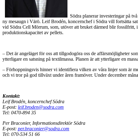
Södra planerar investeringar på tv
ny mesaugn i Värö. Leif Brodén, koncernchef i Södra vill fortsätta satsa
vid Södra Cell Mörrum, som, utöver att bruket därmed blir fossilfritt
produktionskapacitet av pellets.
– Det är angeläget för oss att tillgodogöra oss de affärsmöjligheter so
ytterligare en satsning på textilmassa. Planen är att ytterligare en ma
– Förhoppningsvis hinner vi identifiera vilken av våra linjer som är m
och vi tror på god tillväxt under åren framöver. Under december måna
Kontakt:
Leif Brodén, koncernchef Södra
E-post:
leif.broden@sodra.com
Tel: 0470-894 35
Per Braconier, Informationsdirektör Södra
E-post:
per.braconier@sodra.com
Tel: 070-534 51 66