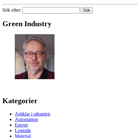
Sök efter:
Green Industry
Green Industry ger dig kunskaper, kontakter och inspiration om hur s
Kategorier
Artiklar i utkanten
Automation
Energi
Logistik
Material