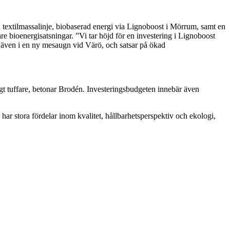
n textilmassalinje, biobaserad energi via Lignoboost i Mörrum, samt en
are bioenergisatsningar. ”Vi tar höjd för en investering i Lignoboost
ar även i en ny mesaugn vid Värö, och satsar på ökad
ligt tuffare, betonar Brodén. Investeringsbudgeten innebär även
har stora fördelar inom kvalitet, hållbarhetsperspektiv och ekologi,