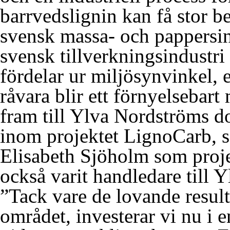
barrvedslignin kan få stor b
svensk massa- och pappersind
svensk tillverkningsindustri 
fördelar ur miljösynvinkel, 
råvara blir ett förnyelsebar
fram till Ylva Nordströms d
inom projektet LignoCarb, s
Elisabeth Sjöholm som proje
också varit handledare till 
”Tack vare de lovande resul
området, investerar vi nu i 