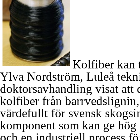
Kolfiber kan 
Ylva Nordström, Luleå teknis
doktorsavhandling visat att 
kolfiber från barrvedslignin
värdefullt för svensk skogsi
komponent som kan ge hög s
och en industriell process för