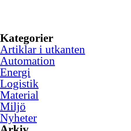
inspiration om hur svensk i
utvecklas, på basen av grön
användning av digital tekni
Kategorier
Artiklar i utkanten
Automation
Energi
Logistik
Material
Miljö
Nyheter
Arkiv