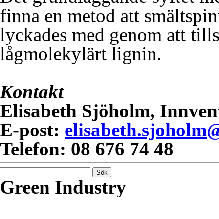
finna en metod att smältspin
lyckades med genom att til
lågmolekylärt lignin.
Kontakt
Elisabeth Sjöholm, Innven
E-post:
elisabeth.sjoholm
Telefon: 08 676 74 48
Sök
efter:
Green Industry
Green Industry ger dig kuns