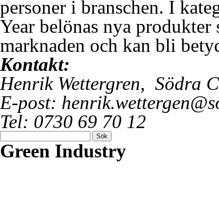
personer i branschen. I kate
Year belönas nya produkter 
marknaden och kan bli betyd
Kontakt:
Henrik Wettergren, Södra Ce
E-post: henrik.wettergen@
Tel: 0730 69 70 12
Sök
efter:
Green Industry
Green Industry ger dig kuns
inspiration om hur svensk i
utvecklas, på basen av grön