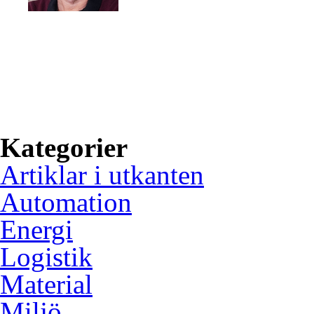
Green Industry ger dig kunsk
om hur svensk industri kan 
gröna material och ökad anv
inbäddade system.
Kategorier
Artiklar i utkanten
Automation
Energi
Logistik
Material
Miljö