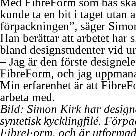
Med FibreForm som bas skap
kunde ta en bit i taget utan 
förpackningen”, säger Simo
Han berättar att arbetet har 
bland designstudenter vid un
– Jag är den förste designel
FibreForm, och jag uppmanar
Min erfarenhet är att FibreFo
arbeta med.
Bild: Simon Kirk har design
syntetisk kycklingfilé. För
FibreForm, och är utformad 