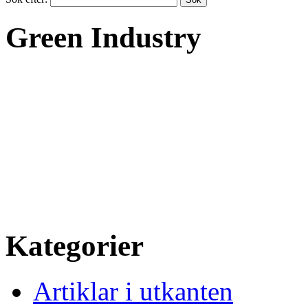
Green Industry
Green Industry ger dig kuns
om hur svensk industri kan 
gröna material och ökad anv
inbäddade system.
Kategorier
Artiklar i utkanten