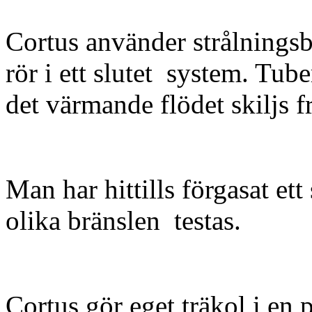
Cortus använder strålningsb
rör i ett slutet system. Tub
det värmande flödet skiljs f
Man har hittills förgasat et
olika bränslen testas.
Cortus gör eget träkol i en