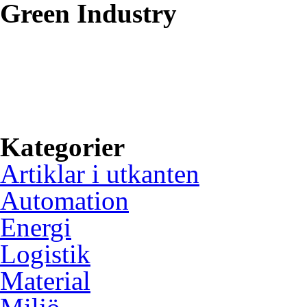
efter:
Green Industry
Green Industry ger dig kunsk
om hur svensk industri kan 
gröna material och ökad anv
inbäddade system.
Kategorier
Artiklar i utkanten
Automation
Energi
Logistik
Material