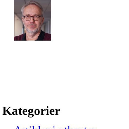
Green Industry ger dig kuns
om hur svensk industri kan 
gröna material och ökad anv
inbäddade system.
Kategorier