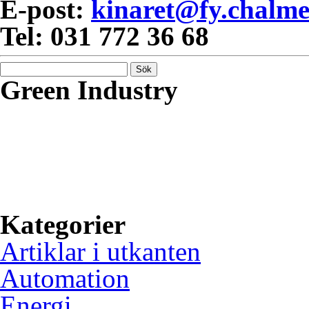
E-post:
kinaret@fy.chalme
Tel: 031 772 36 68
Sök
efter:
Green Industry
Green Industry ger dig kunsk
om hur svensk industri kan 
gröna material och ökad anv
inbäddade system.
Kategorier
Artiklar i utkanten
Automation
Energi