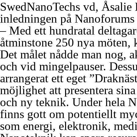
SwedNanoTechs vd, Åsalie 
inledningen på Nanoforums 
– Med ett hundratal deltagar
åtminstone 250 nya möten, k
Det målet nådde man nog, ak
och vid mingelpauser. Des
arrangerat ett eget ”Draknäs
möjlighet att presentera sina
och ny teknik. Under hela Na
finns gott om potentiellt m
som energi, elektronik, medi