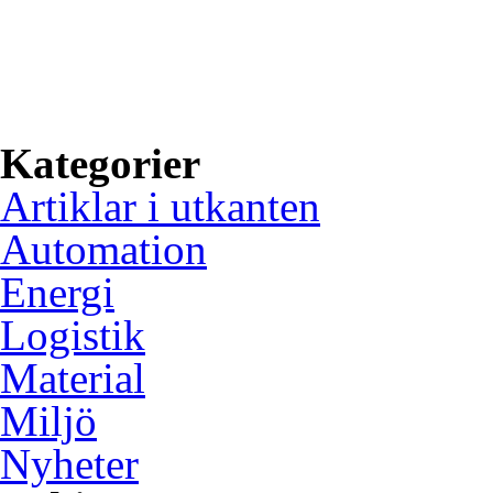
inspiration om hur svensk i
utvecklas, på basen av grön
användning av digital tekni
Kategorier
Artiklar i utkanten
Automation
Energi
Logistik
Material
Miljö
Nyheter