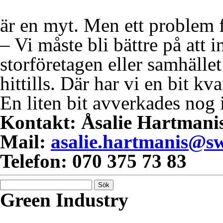
är en myt. Men ett problem 
– Vi måste bli bättre på att
storföretagen eller samhället 
hittills. Där har vi en bit kva
En liten bit avverkades nog 
Kontakt: Åsalie Hartman
Mail:
asalie.hartmanis@s
Telefon: 070 375 73 83
Sök
efter:
Green Industry
Green Industry ger dig kuns