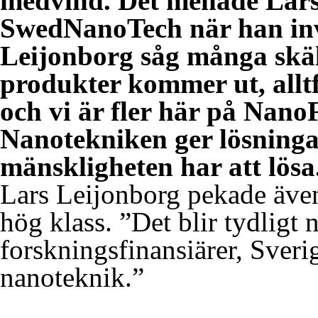
medvind. Det menade Lars
SwedNanoTech när han in
Leijonborg såg många skäl 
produkter kommer ut, allt
och vi är fler här på Nano
Nanotekniken ger lösning
mänskligheten har att lösa
Lars Leijonborg pekade även
hög klass. ”Det blir tydligt
forskningsfinansiärer, Sverig
nanoteknik.”